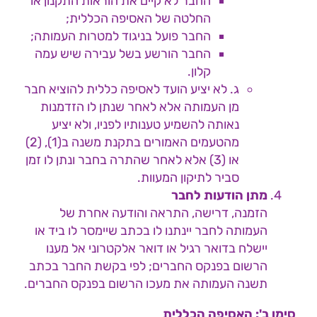
החבר לא קיים את הוראות התקנון או
החלטה של האסיפה הכללית;
החבר פועל בניגוד למטרות העמותה;
החבר הורשע בשל עבירה שיש עמה
קלון.
ג. לא יציע הועד לאסיפה כללית להוציא חבר
מן העמותה אלא לאחר שנתן לו הזדמנות
נאותה להשמיע טענותיו לפניו, ולא יציע
מהטעמים האמורים בתקנת משנה ב(1), (2)
או (3) אלא לאחר שהתרה בחבר ונתן לו זמן
סביר לתיקון המעוות.
מתן הודעות לחבר
הזמנה, דרישה, התראה והודעה אחרת של
העמותה לחבר יינתנו לו בכתב שיימסר לו ביד או
יישלח בדואר רגיל או דואר אלקטרוני אל מענו
הרשום בפנקס החברים; לפי בקשת החבר בכתב
תשנה העמותה את מעכו הרשום בפנקס החברים.
סימן ב': האסיפה הכללית