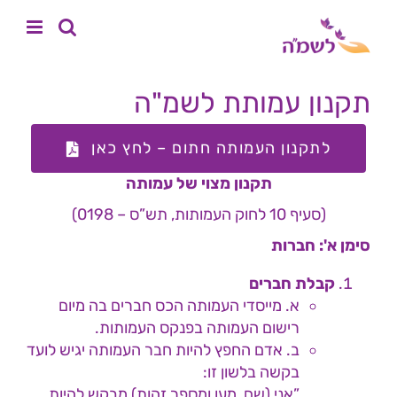
לג
לתוכן
תוכן
תקנון עמותת לשמ"ה
לתקנון העמותה חתום – לחץ כאן
תקנון מצוי של עמותה
(סעיף 10 לחוק העמותות, תש”ס – 0198)
סימן א': חברות
קבלת חברים
א. מייסדי העמותה הכס חברים בה מיום
רישום העמותה בפנקס העמותות.
ב. אדם החפץ להיות חבר העמותה יגיש לועד
בקשה בלשון זו:
”אני (שם, מען ומספר זהות) מבקש להיות