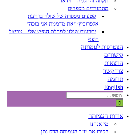
תקווה והחלמה – וידאו
מתמודדים מספרים
קטעים מספרה של שולה בן דעת
אלפרוביץ׳ ״את מדממת אני בוכה״
יתרונות שנלוו למחלת הנפש שלי – צביאל
רופא
הצטרפות לעמותה
קישורים
הרצאות
צור קשר
תרומה
English
חיפוש...
אודות העמותה
מי אנחנו
הכירו את יו"ר העמותה הדס נתן