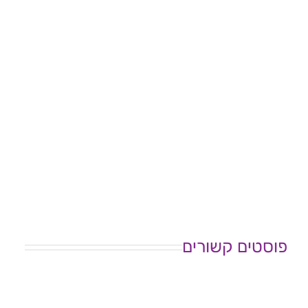
פוסטים קשורים
המסע
שלי
כנס
מבפנים