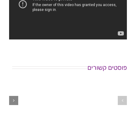
פוסטים קשורים
המסע
שלי
כנס
מבפנים
"סטיגמה
ומבחוץ
עצמית
–
בבריאות
הרצאה
הנפש"
של
אלישבע