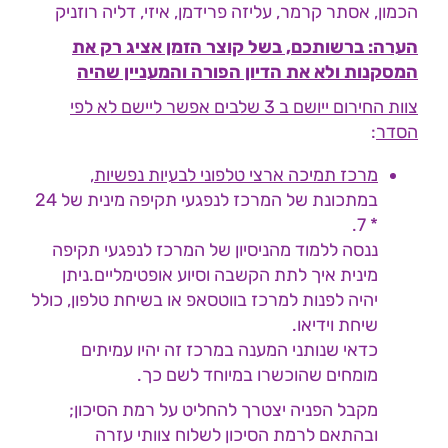
הכמון, אסתר קרמר, עליזה פרידמן, איזי, דליה רוזניק
הערה: ברשותכם, בשל קוצר הזמן אציג רק את
המסקנות ולא את הדיון הפורה והמעניין שהיה
צוות החירום ייושם ב 3 שלבים אפשר ליישם לא לפי
הסדר
:
מרכז תמיכה ארצי טלפוני לבעיות נפשיות,
במתכונת של המרכז לנפגעי תקיפה מינית של 24
* 7.
ננסה ללמוד מהניסיון של המרכז לנפגעי תקיפה
מינית איך לתת הקשבה וסיוע אופטימליים.ניתן
יהיה לפנות למרכז בווטסאפ או בשיחת טלפון, כולל
שיחת וידיאו.
כדאי שנותני המענה במרכז זה יהיו עמיתים
מומחים שהוכשרו במיוחד לשם כך.
מקבל הפניה יצטרך להחליט על רמת הסיכון;
ובהתאם לרמת הסיכון לשלוח צוותי עזרה