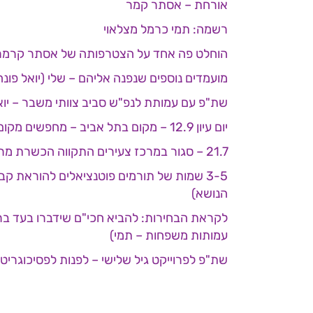
אורחת – אסתר קמר
רשמה: תמי כרמל מצלאוי
הוחלט פה אחד על הצטרפותה של אסתר קרמר לוועד
מועמדים נוספים שנפנה אליהם – שלי (יואל פונה)
שת"פ עם עמותת לנפ"ש סביב צוותי משבר – יואל
יום עיון 12.9 – מקום בתל אביב – מחפשים מקום סביב שולחנות עגולים… נגיש לנכים . לבדוק גם מקום בהרצליה (דניאל) מודיעין (אסתר).
21.7 – סגור במרכז צעירים התקווה הכשרת מרצים וסרטון – חברי ועד מנהל יהיו נוכחים (אפשר אח"כ לעשות גם ישיבת ועד קצרה)
3-5 שמות של תורמים פוטנציאלים להוראת קב
הנושא)
לקראת הבחירות: להביא חכי"ם שידברו בעד ברה"נ
עמותות משפחות – תמי)
שת"פ לפרוייקט גיל שלישי – לפנות לפסיכוגריט