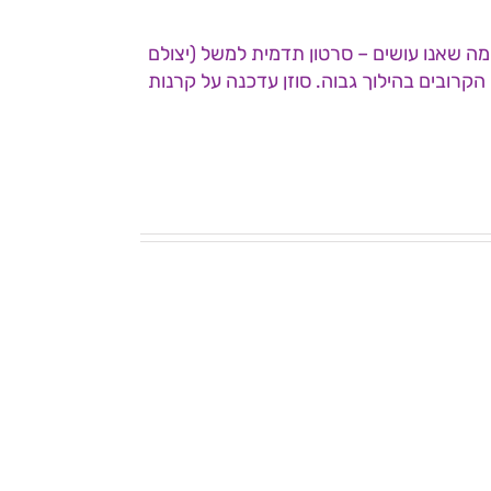
מה שאנו עושים – סרטון תדמית למשל (יצולם
 הקרובים בהילוך גבוה. סוזן עדכנה על קרנות
ישיבת
ועד
ישיבת
מנהל
ועד
עמותת
מנהל
לשמ"ה
24.12.25
–
5.3.26