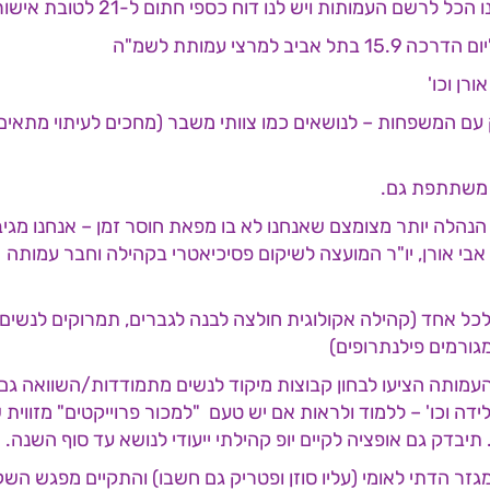
ם המשפחות – לנושאים כמו צוותי משבר (מחכים לעיתוי מתאים ל
 משתתפת גם.
 הנהלה יותר מצומצם שאנחנו לא בו מפאת חוסר זמן – אנחנו מגי
בי אורן, יו"ר המועצה לשיקום פסיכיאטרי בקהילה וחבר עמותה א
ש השנה – 4 מקומות עם 4000 שקל לכל אחד (קהילה אקולוגית חולצה לבנה לגברים, ת
גורמים פילנתרופים)
ץ העמותה הציעו לבחון קבוצות מיקוד לנשים מתמודדות/השוואה ג
ה וכו' – ללמוד ולראות אם יש טעם "למכור פרוייקטים" מזווית ש
בדק גם אופציה לקיים יופ קהילתי ייעודי לנושא עד סוף השנה.
גזר הדתי לאומי (עליו סוזן ופטריק גם חשבו) והתקיים מפגש השק