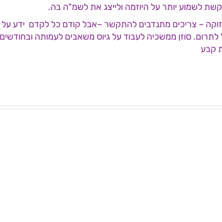
בקשת לשמוע יותר על היוזמה ולייצג את לשמ"ה בה.
תחזוקה – צריכים מתנדבים להתקשר –אבל קודם כל לקדם ידע על 
ביל לתרום. סוזן ממשכיה לעבוד על גיוס משאבים לעמותה ובחודשים
ת קבע
שיבת
ישיבת
עד
ועד
נהל
מנהל
מותת
עמותת
שמ"ה
לשמ"ה
–
23.4.26
18.6.2