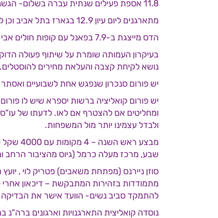
11.8 אספת פעילים שנתית עברה בשלום- הגשנו הכל לרשם העמותות ויש לנו דוח כספי חתום ל-21 לטובת אישור ניהול תקין ובקשות נוספות
מתארגנים ליום עיון 12.9 בגארז בתל אביב וכן ליום הדרכה 15.9 בתל אביב למרצי עמותת לשמ"ה
הדס מייצגת ב-7.9 בפאנל עם קופות חולים אבי אורן וכו'
בעיקרון העמותה שומרת על שיתוף פעולה הדוק ע
נושא לקיחת קצבה והעלאת מחירים להוסטלים.
יש פורום סנכרון שנפגש אחת לשבועיים ואסתר
יש פורום קואליציה ברשות יספרא שיש לו פורום
ומחליטים אם להצטרף אם לאו. לדעתו של עו"ס א
ולבדל עצמינו יותר מול המשפחות.
מבצע רא
שבע, מרכז מעלה כרמל (גיוס מהציבור הרחב ומ
סוזן ניירנס (מפתחת משאבים) פטריק לוי , יוע
מתמודדות בזהירות המתבקשת – דיכאון אחרי ליד
להתמקד סביב נשים- הוועד אישר את הבדיקה. תי
נוסדה קואליצית התארגנויות וארגונים ברה"נ במ