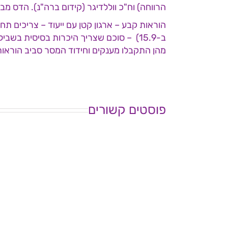
הרווחה) וח"כ ווללדיגר (קידום ברה"נ). הדס מ
הוראות קבע – ארגון קטן עם ייעוד – צריכים 
ב-15.9) – סוכם שצריך היכרות בסיסית בש
מהן התקבלו מענקים וחידוד המסר סביב הוראו
פוסטים קשורים
ישיבת
י
ועד
ו
מנהל
מ
עמותת
ע
לשמ"ה
ל
–
–
6
29.6.26