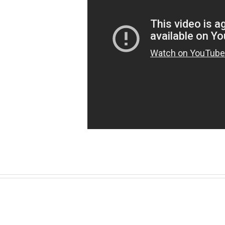
מסע
לי
הרצאה
בפנים
"מעפר