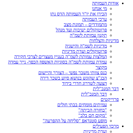
אודות העמותה
מי אנחנו
הכירו את יו"ר העמותה הדס נתן
ערכי העמותה
מתמודדים – תמונת מצב
פרוטוקולים ישיבות ועד מנהל
תקנון עמותת לשמ"ה
מדיניות והצלחות
מדיניות לשמ"ה והישגיה
פרוטוקולים ועדת מדיניות
המלצות עמותת לשמ"ה בעניין מעצרים לצרכי חקירה
עמדת עמותת לשמ"ה בסוגיות האשפוז הכפוי- נייר עמדה
מקוצר
כנס צוותי משבר נפשי – הצורך והיישום
הבג"צ שהוגש בנושא סיוע בשכר דירה
הצעה לשדרוג חדרי בידוד
דבר המנכ"לית
דבר המנכ"לית
פרוייקטים
עמיתים מומחים בבתי חולים
"בחזרה הביתה"
"מקום חם בלב"
מופע סטנדאפ "סליחה על ההפרעה"
מרכזי הפעילים
ועדת מדיניות