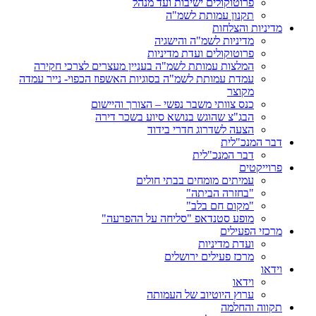
פרוטוקולים ישיבות ועד מנהל
תקנון עמותת לשמ"ה
מדיניות והצלחות
מדיניות לשמ"ה והישגיה
פרוטוקולים ועדת מדיניות
המלצות עמותת לשמ"ה בעניין מעצרים לצרכי חקירה
עמדת עמותת לשמ"ה בסוגיות האשפוז הכפוי- נייר עמדה
מקוצר
כנס צוותי משבר נפשי – הצורך והיישום
הבג"צ שהוגש בנושא סיוע בשכר דירה
הצעה לשדרוג חדרי בידוד
דבר המנכ"לית
דבר המנכ"לית
פרוייקטים
עמיתים מומחים בבתי חולים
"בחזרה הביתה"
"מקום חם בלב"
מופע סטנדאפ "סליחה על ההפרעה"
מרכזי הפעילים
ועדת מדיניות
מרכז פעילים ירושלים
וידאו
וידאו
ערוץ היוטיוב של העמותה
תקווה והחלמה