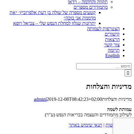
תקווה והחלמה – וידאו
מתמודדים מספרים
קטעים מספרה של שולה בן דעת אלפרוביץ׳ ״את
מדממת אני בוכה״
יתרונות שנלוו למחלת הנפש שלי – צביאל רופא
הצטרפות לעמותה
קישורים
הרצאות
צור קשר
תרומה
English
חיפוש...
מדיניות והצלחות
מדיניות והצלחות
2019-12-08T08:42:23+02:00
adminl
עמותת לשמה
לשילוב מתמודדים והעצמה בבריאות הנפש (ע"ר)
הצהרת נגישות
|
תנאי שימוש באתר