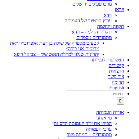
מרכז פעילים ירושלים
וידאו
וידאו
ערוץ היוטיוב של העמותה
תקווה והחלמה
תקווה והחלמה – וידאו
מתמודדים מספרים
קטעים מספרה של שולה בן דעת אלפרוביץ׳ ״את
מדממת אני בוכה״
יתרונות שנלוו למחלת הנפש שלי – צביאל רופא
הצטרפות לעמותה
קישורים
הרצאות
צור קשר
תרומה
English
חיפוש...
אודות העמותה
מי אנחנו
הכירו את יו"ר העמותה הדס נתן
ערכי העמותה
מתמודדים – תמונת מצב