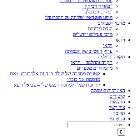
עמיתים מומחים בבתי חולים
"בחזרה הביתה"
"מקום חם בלב"
מופע סטנדאפ "סליחה על ההפרעה"
מרכזי הפעילים
ועדת מדיניות
מרכז פעילים ירושלים
וידאו
וידאו
ערוץ היוטיוב של העמותה
תקווה והחלמה
תקווה והחלמה – וידאו
מתמודדים מספרים
קטעים מספרה של שולה בן דעת אלפרוביץ׳ ״את
מדממת אני בוכה״
יתרונות שנלוו למחלת הנפש שלי – צביאל רופא
הצטרפות לעמותה
קישורים
הרצאות
צור קשר
תרומה
English
חיפוש...