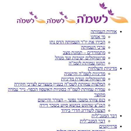
דלג
לתוכן
לתוכן
אודות העמותה
מי אנחנו
הכירו את יו"ר העמותה הדס נתן
ערכי העמותה
מתמודדים – תמונת מצב
פרוטוקולים ישיבות ועד מנהל
תקנון עמותת לשמ"ה
מדיניות והצלחות
מדיניות לשמ"ה והישגיה
פרוטוקולים ועדת מדיניות
המלצות עמותת לשמ"ה בעניין מעצרים לצרכי חקירה
עמדת עמותת לשמ"ה בסוגיות האשפוז הכפוי- נייר עמדה
מקוצר
כנס צוותי משבר נפשי – הצורך והיישום
הבג"צ שהוגש בנושא סיוע בשכר דירה
הצעה לשדרוג חדרי בידוד
דבר המנכ"לית
דבר המנכ"לית
פרוייקטים