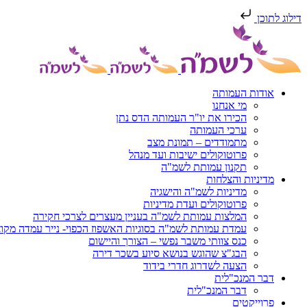
דילוג לתוכן
דלג
לתוכן
אודות העמותה
מי אנחנו
הכירו את יו"ר העמותה הדס נתן
ערכי העמותה
מתמודדים – תמונת מצב
פרוטוקולים ישיבות ועד מנהל
תקנון עמותת לשמ"ה
מדיניות והצלחות
מדיניות לשמ"ה והישגיה
פרוטוקולים ועדת מדיניות
המלצות עמותת לשמ"ה בעניין מעצרים לצרכי חקירה
עמדת עמותת לשמ"ה בסוגיות האשפוז הכפוי- נייר עמדה מקו
כנס צוותי משבר נפשי – הצורך והיישום
הבג"צ שהוגש בנושא סיוע בשכר דירה
הצעה לשדרוג חדרי בידוד
דבר המנכ"לית
דבר המנכ"לית
פרוייקטים