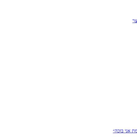
צר
ת אני בוכה״