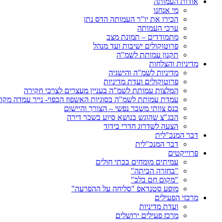
אודות העמותה
מי אנחנו
הכירו את יו"ר העמותה הדס נתן
ערכי העמותה
מתמודדים – תמונת מצב
פרוטוקולים ישיבות ועד מנהל
תקנון עמותת לשמ"ה
מדיניות והצלחות
מדיניות לשמ"ה והישגיה
פרוטוקולים ועדת מדיניות
המלצות עמותת לשמ"ה בעניין מעצרים לצרכי חקירה
עמדת עמותת לשמ"ה בסוגיות האשפוז הכפוי- נייר עמדה מקו
כנס צוותי משבר נפשי – הצורך והיישום
הבג"צ שהוגש בנושא סיוע בשכר דירה
הצעה לשדרוג חדרי בידוד
דבר המנכ"לית
דבר המנכ"לית
פרוייקטים
עמיתים מומחים בבתי חולים
"בחזרה הביתה"
"מקום חם בלב"
מופע סטנדאפ "סליחה על ההפרעה"
מרכזי הפעילים
ועדת מדיניות
מרכז פעילים ירושלים