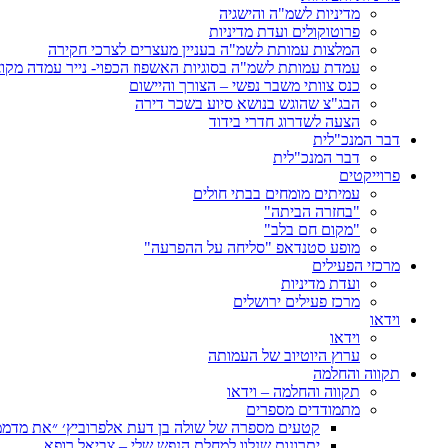
מדיניות לשמ"ה והישגיה
פרוטוקולים ועדת מדיניות
המלצות עמותת לשמ"ה בעניין מעצרים לצרכי חקירה
עמדת עמותת לשמ"ה בסוגיות האשפוז הכפוי- נייר עמדה מקו
כנס צוותי משבר נפשי – הצורך והיישום
הבג"צ שהוגש בנושא סיוע בשכר דירה
הצעה לשדרוג חדרי בידוד
דבר המנכ"לית
דבר המנכ"לית
פרוייקטים
עמיתים מומחים בבתי חולים
"בחזרה הביתה"
"מקום חם בלב"
מופע סטנדאפ "סליחה על ההפרעה"
מרכזי הפעילים
ועדת מדיניות
מרכז פעילים ירושלים
וידאו
וידאו
ערוץ היוטיוב של העמותה
תקווה והחלמה
תקווה והחלמה – וידאו
מתמודדים מספרים
קטעים מספרה של שולה בן דעת אלפרוביץ׳ ״את מדממ
יתרונות שנלוו למחלת הנפש שלי – צביאל רופא