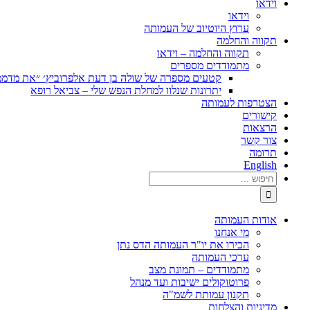
וידאו
וידאו
ערוץ היוטיוב של העמותה
תקווה והחלמה
תקווה והחלמה – וידאו
מתמודדים מספרים
קטעים מספרה של שולה בן דעת אלפרוביץ׳ ״את מדממ
יתרונות שנלוו למחלת הנפש שלי – צביאל רופא
הצטרפות לעמותה
קישורים
הרצאות
צור קשר
תרומה
English
חיפוש...
אודות העמותה
מי אנחנו
הכירו את יו"ר העמותה הדס נתן
ערכי העמותה
מתמודדים – תמונת מצב
פרוטוקולים ישיבות ועד מנהל
תקנון עמותת לשמ"ה
מדיניות והצלחות