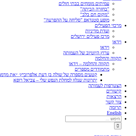
עמיתים מומחים בבתי חולים
"בחזרה הביתה"
"מקום חם בלב"
מופע סטנדאפ "סליחה על ההפרעה"
מרכזי הפעילים
ועדת מדיניות
מרכז פעילים ירושלים
וידאו
וידאו
ערוץ היוטיוב של העמותה
תקווה והחלמה
תקווה והחלמה – וידאו
מתמודדים מספרים
קטעים מספרה של שולה בן דעת אלפרוביץ׳ ״את מדממ
יתרונות שנלוו למחלת הנפש שלי – צביאל רופא
הצטרפות לעמותה
קישורים
הרצאות
צור קשר
תרומה
English
חיפוש...