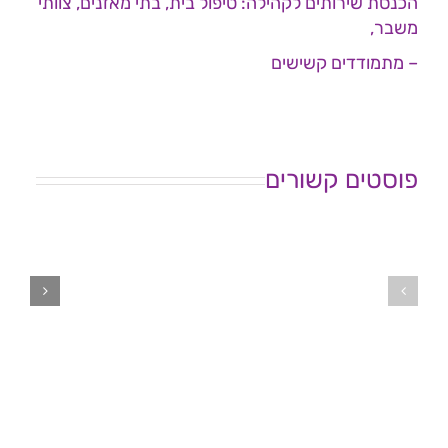
הכנסת שירותים לקהילה: טיפול בית, בתי מאזנים, צוותי
משבר,
– מתמודדים קשישים
פוסטים קשורים
ישיבת
ישיבת
ועד
ועד
מנהל
מנהל
עמותת
עמותת
לשמ"ה
לשמ"ה
–
–
18.6.26
29.6.26