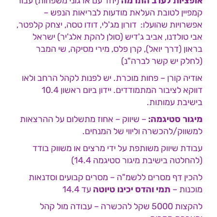
אופציות לערב התרמה
(יחד עם ארגוני משפחות) עבור
קמפיין לטובת העלאת מודעות לבריאות הנפש –
אפשרויות שהועלו: דורון מג'לי, דודו טסה, יצחק קלפטר,
אבי טולדנו, אביב ג'דיש (סולן להקת אלג'יר) ישראל
בראון (דרך יואל), קרן פלס, מירי מסיקה, שי המבר
(לחלק יש קשר לברה"נ)
אודיה קורן – פחות מוכרת. יש לפנות לקהל הרחב ולאו
דווקא לציבור המתמודדים. יידון ביום ראשון 10.4
בישיבת עמותות.
מיגור סטיגמה:
– שיווק – אחוז מתשלום על ההרצאות
למשווק/להכשרה וליווי של המנחים.
עבודת שיווק משותפת על ידי מרצים או משווק בודד
(להחלטה בישיבת מיגור סטיגמה 14.4)
להכין דף מסרים ללשמ"ה – מסרים קבועים וסדנאות
מוכנות –
תמי והדס יכינו טיוטה
עד 14.4
להקצות 5000 שקל להכשרה – עבודה מול קהל