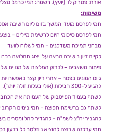
אורח: פטריק לוי (יועץ). רשמה: תמי כרמל מצלא
משימות:
תמי לפרסם מועדי המשך בזום ליום חשיבה אסט
תמי לפרסם סיכומי היום לרשימת מיילים – בוצע
מבחני תמיכה מעודכנים – תמי לשלוח לוועד
לקיים דיון בישיבה הבאה על ייצוג תחלואה רכה
פיתוח משאבים – לבדוק המלצות של מנויים של 
להגיע ל-300 חבילות (אולי בעלות זולה יותר).
לשתף בעמוד הפייסבוק של העמותה את הכתבה ש
לשתף גם ברשימת תפוצה – תמי בימים הקרובי
להגביר יח"צ לשמ"ה – להגדיר קהל ומסרים בעז
תמי עדכנה שרוצה להוציא ניוזלטר כל רבעון בסי