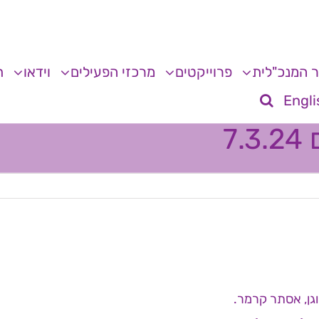
 המנכ"לית
פרוייקטים
מרכזי הפעילים
וידאו
ת
Engli
7
וגן, אסתר קרמר.