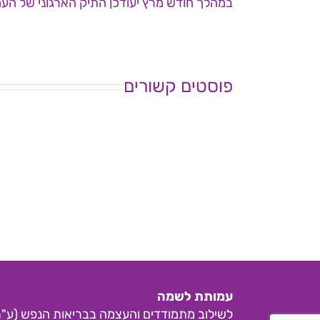
במהלך חודש מרץ יעודכן התיק הארגוני של העמ
פוסטים קשורים
ישיבת
י
ועד
ו
מנהל
מ
עמותת
ע
לשמ"ה
ל
–
–
6
29.6.26
עמותת לשמה
לשילוב מתמודדים והעצמה בבריאות הנפש (ע"ר