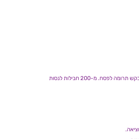
גיוס המונים בפסח – אחרי דיון קצר באפשרויות השונות הוחלט ללכת על ערכות "ביוטי קר"/לפנות לעוד חברות לבקש תרומה לפסח. מ-200 חבילות לנסות
ציאה.