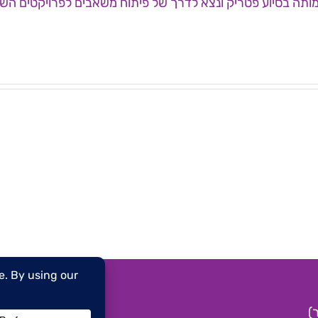
ותה בסיוע פטריק ונצא לדרך של פיתוח משאבים לפרויקטים השונ
שיבת
ישיבת
עד
ועד
נהל
מנהל
מותת
עמותת
שמ"ה
לשמ"ה
–
23.4.26
18.6.2
)