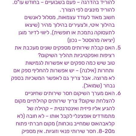
להוריד בהדרגה – פעם בשבועיים – בחודש עו"ס.
להוריד מינונים לפי הצורך.
חשוב מאוד לעודד עצמאות, מסלול לאנשים
בהילוך איטי, ולצעירים בהילוך מהיר (שיצאו
לתעסוקה נתמכת או חופשית). ליוווי לדיור מוגן
(יציאה מהוסטל – נכון)
האם קבלת שירותים מספקים שונים מעכבת את
רציפות ואפקטיביות תהליך השיקום?
טוב שיש כמה ספקים יש אפשרות לגמישות
ותחרות (אילנה) – יש אפשרות להחליף ספק אם
לא מרוצה. אבל צריך גם לאפשר המשכיות בספק
נבחר (שמואל).
האם מערך השיקום חסר שירותים שחיוניים
להצלחת שיקום? צריך שירותים קהילתיים מקום
להגיע אליו פיזית ואינטרנטית – קהילה של
מתמודדים אופצינלי לקבל אותו – לא חובה (לא
קלאבהאוס שמחייב נוכחות) מקום חברתי פתוח
מ8-20. חסר שירותי פנאי וזוגיות. אין מספיק