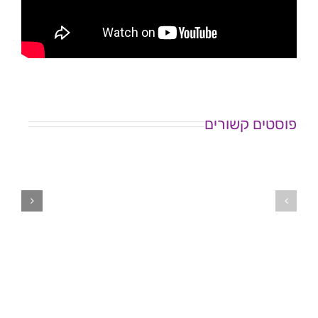
פוסטים קשורים
המסע
שלי
כנס
מבפנים
"סטיגמה
ומבחוץ
עצמית
–
בבריאות
הרצאה
הנפש"
של
אלישבע
רז