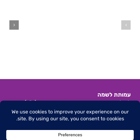
שלי
כנס
מבפנים
"סטיגמה
ומבחוץ
עצמית
–
בבריאות
הרצאה
הנפש"
של
אלישבע
רז
עמותת לשמה
לשילוב מתמודדים והעצמה בבריאות הנפש (ע"ר)
הצהרת נגישות
|
תנאי שימוש באתר