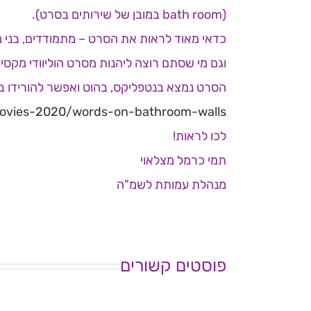
(bath room במובן של שירותים בסרט).
כדאי מאוד לראות את הסרט – מתמודדים, בני 
וגם מי שסתם רוצה ליהנות מסרט הוליוודי מקס
הסרט נמצא בנטפליקס, בהוט ואפשר להורידו ב
vies-
2020/words-on-bathroom-walls/
לכו לראות!
תמי כרמל מצלאוי
מנהלת עמותת לשמ"ה
דבר
המנכ"לית
פוסטים קשורים
תמי
כרמל