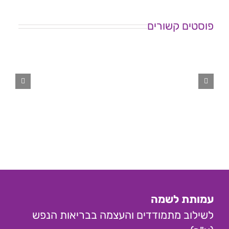
המנכ"לית
תמי
פוסטים קשורים
כרמל
מצלאוי
לינואר
26:
להזדקן
בכבוד
–
גם
למתמודדי
נפש
בהוסטלים
עמותת לשמה
לשילוב מתמודדים והעצמה בבריאות הנפש