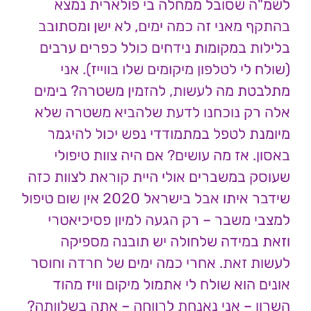
לשמ"ה שסובל ממחלה בי פולארית נמצא
בהתקף מאני זה כמה ימים, לא ישן ומסתובב
בלילות במקומות נידחים כולל כפרים ערבים
(שולח לי לטלפון מיקומים שלו בווייז). אני
מתלבטת מה לעשות, להזמין משטרה? בימים
אלה רק נוכחנו לדעת שלהביא משטרה שלא
מיומנת לטפל במתמודדי נפש יכול להיגמר
באסון. אז מה עושים? אם היה צוות טיפולי
שעוסק במשברים אולי היית קוראת לצוות כזה
שידבר איתו אבל בישראל 2020 אין שום טיפול
למצבי משבר – רק הגעה למיון פסיכיאטרי
וזאת במידה שלחולה יש תובנה מספיקה
לעשות זאת. אחרי כמה ימים של חרדה וחוסר
אונים הוא שולח לי אתמול מיקום וויז מהוד
השרון – אני נאנחת לרווחה – אתה בשלוותה?