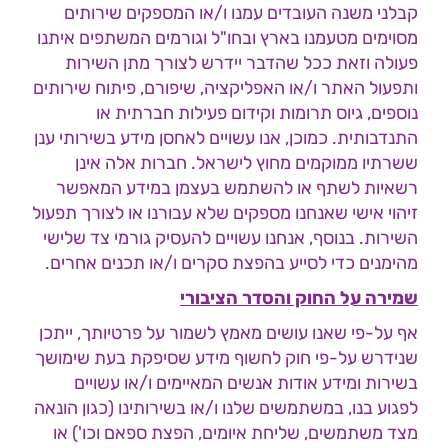
קבלני משנה העובדים עמנו ו/או המספקים שירותים
מסוימים מטעמנו בארץ ובחו"ל וגורמים המשתפים איתנו
פעולה וזאת ככל שהדבר יידרש לצורך מתן השירות
ותפעול האתר ו/או האפליקציה, שיפורם, פיתוח שירותים
נוספים, גיוס תרומות וקידום פעילות חברתית או
התנדבותית. כמוכן, אנו עשויים לאחסן מידע בשירותי ענן
ששרתיו ממוקמים מחוץ לישראל. חברות אלה אינן
רשאיות לשתף או להשתמש בעצמן במידע המאפשר
זיהוי אישי שאנחנו מספקים שלא עבורנו או לצורך תפעול
השירות. בנוסף, אנחנו עשויים להעסיק גורמי צד שלישי
מהימנים כדי לסייע בהפצת סקרים ו/או תכנים אחרים.
שמירה על החוק והסדר הציבורי
אף על-פי שאנו עושים מאמץ לשמור על פרטיותך, ייתכן
שנידרש על-פי חוק לחשוף מידע שסיפקת בעת שימושך
בשירות ומידע אודות אנשים המאיימים ו/או עשויים
לפגוע בנו, במשתמשים שלנו ו/או בשירותינו (כגון הונאה
מצד משתמשים, שליחת איומים, הפצת ספאם וכו') או