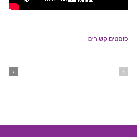
פוסטים קשורים
המסע
שלי
כנס
מבפנים
"סטיגמה
ומבחוץ
עצמית
–
בבריאות
הרצאה
הנפש"
של
אלישבע
רז